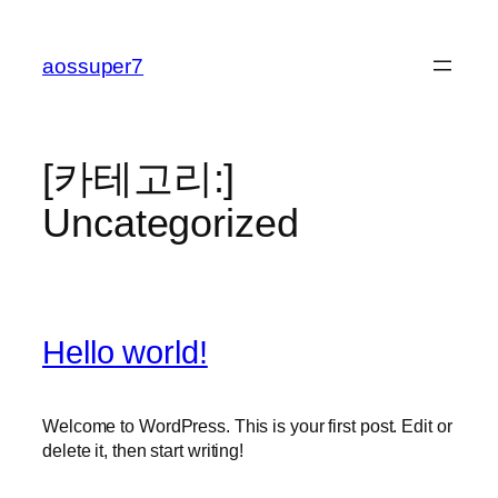
콘
텐
aossuper7
츠
로
바
로
[카테고리:]
가
Uncategorized
기
Hello world!
Welcome to WordPress. This is your first post. Edit or
delete it, then start writing!